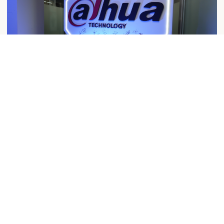
TVCenLínea estuvo presente en la Gran Apertura
del Showroom de Dahua en Ciudad de México
Por
Lic. Diego Iván Reyes Pérez
24 septiembre, 2024
Leer más